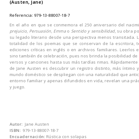
(Austen, Jane)
Referencia:
979-13-88007-18-7
En el año en que se conmemora el 250 aniversario del nacim
prejuicio
,
Persuasión
,
Emma
o
Sentido y sensibilidad
, su obra p
su legado literario desde una perspectiva menos transitada. 
totalidad de los poemas que se conservan de la escritora, 
ediciones críticas en inglés o en archivos familiares. Leerlos
sino también de celebración, pues nos brinda la posibilidad d
versos y canciones hasta sus más tardías rimas. Rápidamente
de Jane Austen es descubrir un registro distinto, más íntimo y
mundo doméstico se despliegan con una naturalidad que anticip
entorno familiar y apenas difundidos en vida, revelan una prá
y juego.
Autor:
Jane Austen
ISBN:
979-13-88007-18-7
Encuadernación:
Rústica con solapas