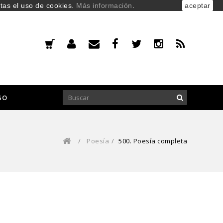
ptas el uso de cookies.
Más información
.
aceptar
GO
/
Poesía
/
500. Poesía completa