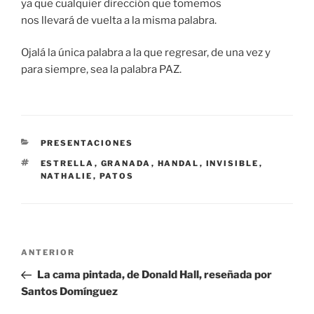
ya que cualquier dirección que tomemos
nos llevará de vuelta a la misma palabra.
Ojalá la única palabra a la que regresar, de una vez y
para siempre, sea la palabra PAZ.
CATEGORÍAS
PRESENTACIONES
ETIQUETAS
ESTRELLA
,
GRANADA
,
HANDAL
,
INVISIBLE
,
NATHALIE
,
PATOS
Navegación
Entrada
ANTERIOR
de
anterior:
La cama pintada, de Donald Hall, reseñada por
entradas
Santos Domínguez