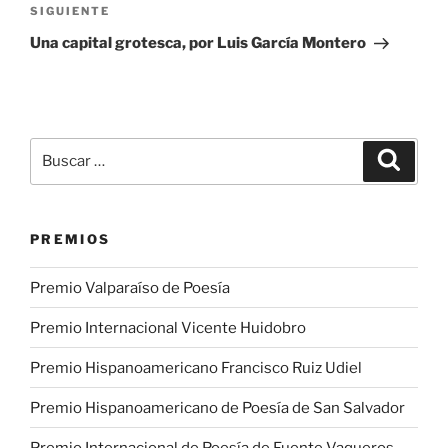
Siguiente
SIGUIENTE
entrada
Una capital grotesca, por Luis García Montero
Buscar
Buscar
por:
PREMIOS
Premio Valparaíso de Poesía
Premio Internacional Vicente Huidobro
Premio Hispanoamericano Francisco Ruiz Udiel
Premio Hispanoamericano de Poesía de San Salvador
Premio Internacional de Poesía de Fuente Vaqueros