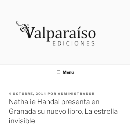
Saltar
al
contenido
VALPARAISO EDICIONES
Noticias
Menú
PUBLICADO
4 OCTUBRE, 2014
POR
ADMINISTRADOR
EL
Nathalie Handal presenta en
Granada su nuevo libro, La estrella
invisible