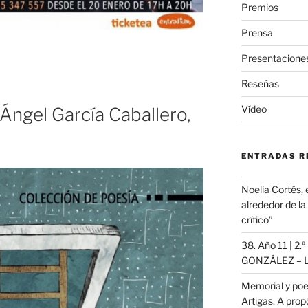
Premios
Prensa
Presentacione
Reseñas
Vídeo
 Ángel García Caballero,
ENTRADAS R
Noelia Cortés, 
alrededor de l
crítico”
38. Año 11 | 2.
GONZÁLEZ – L
Memorial y poe
Artigas. A propó