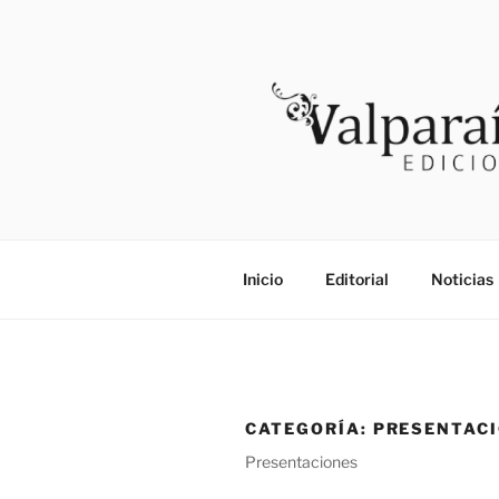
Saltar
al
contenido
VALPARAI
Noticias
Inicio
Editorial
Noticias
CATEGORÍA:
PRESENTAC
Presentaciones