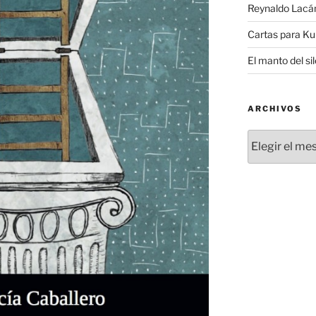
Reynaldo Lac
Cartas para K
El manto del si
ARCHIVOS
Archivos