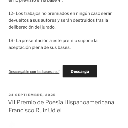
en lo previsto en la base 4ª.
12- Los trabajos no premiados en ningún caso serán
devueltos a sus autores y serán destruidos tras la
deliberación del jurado.
13- La presentación a este premio supone la
aceptación plena de sus bases.
Descarga
Descargable con las bases aquí
PUBLICADO
24 SEPTIEMBRE, 2025
EL
VII Premio de Poesía Hispanoamericana
Francisco Ruiz Udiel