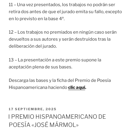
11 – Una vez presentados, los trabajos no podrán ser
retira dos antes de que el jurado emita su fallo, excepto
en lo previsto en la base 4ª.
12 – Los trabajos no premiados en ningún caso serán
devueltos a sus autores y serán destruidos tras la
deliberación del jurado.
13 – La presentación a este premio supone la
aceptación plena de sus bases.
Descarga las bases y la ficha del Premio de Poesía
Hispanoamericana haciendo
clic aquí
.
PUBLICADO
17 SEPTIEMBRE, 2025
EL
I PREMIO HISPANOAMERICANO DE
POESÍA «JOSÉ MÁRMOL»