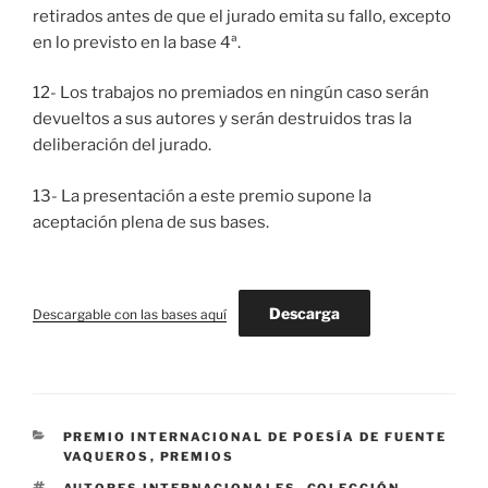
retirados antes de que el jurado emita su fallo, excepto
en lo previsto en la base 4ª.
12- Los trabajos no premiados en ningún caso serán
devueltos a sus autores y serán destruidos tras la
deliberación del jurado.
13- La presentación a este premio supone la
aceptación plena de sus bases.
Descarga
Descargable con las bases aquí
CATEGORÍAS
PREMIO INTERNACIONAL DE POESÍA DE FUENTE
VAQUEROS
,
PREMIOS
ETIQUETAS