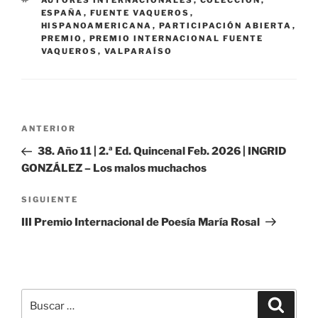
AUTORES INTERNACIONALES
,
COLECCIÓN
,
ESPAÑA
,
FUENTE VAQUEROS
,
HISPANOAMERICANA
,
PARTICIPACIÓN ABIERTA
,
PREMIO
,
PREMIO INTERNACIONAL FUENTE
VAQUEROS
,
VALPARAÍSO
Navegación
Entrada
ANTERIOR
de
anterior:
38. Año 11 | 2.ª Ed. Quincenal Feb. 2026 | INGRID
entradas
GONZÁLEZ – Los malos muchachos
Siguiente
SIGUIENTE
entrada
III Premio Internacional de Poesía María Rosal
Buscar
Buscar
por: