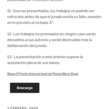
11- Una vez presentados, los trabajos no podrán ser
retira dos antes de que el jurado emita su fallo, excepto
en lo previsto en la base 3ª.
12- Los trabajos no premiados en ningún caso serán
devueltos a sus autores y serán destruidos tras la
deliberación del jurado.
13- La presentación a este premio supone la
aceptación plena de sus bases.
Bases II Premio Internacional de Poesia Maria Rosal
Descarga
PUBLICADO
3 FEBRERO, 2025