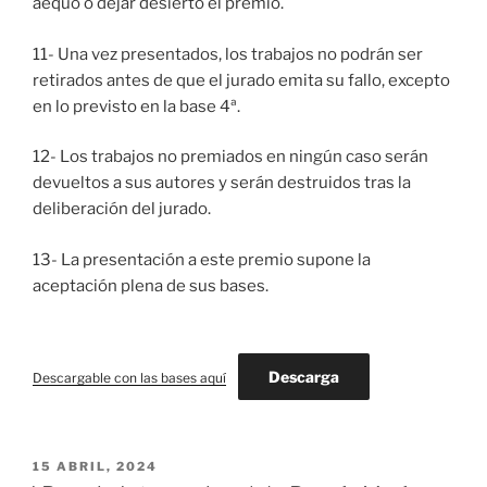
aequo o dejar desierto el premio.
11- Una vez presentados, los trabajos no podrán ser
retirados antes de que el jurado emita su fallo, excepto
en lo previsto en la base 4ª.
12- Los trabajos no premiados en ningún caso serán
devueltos a sus autores y serán destruidos tras la
deliberación del jurado.
13- La presentación a este premio supone la
aceptación plena de sus bases.
Descarga
Descargable con las bases aquí
PUBLICADO
15 ABRIL, 2024
EL