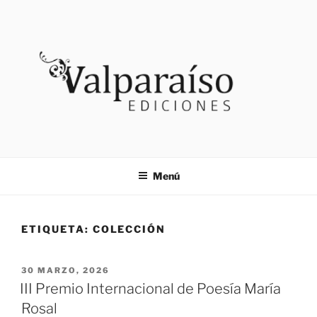
Saltar
al
contenido
VALPARAISO EDICIONES
Noticias
Menú
ETIQUETA:
COLECCIÓN
PUBLICADO
30 MARZO, 2026
EL
III Premio Internacional de Poesía María
Rosal