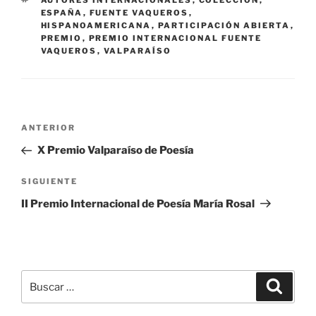
AUTORES INTERNACIONALES
,
COLECCIÓN
,
ESPAÑA
,
FUENTE VAQUEROS
,
HISPANOAMERICANA
,
PARTICIPACIÓN ABIERTA
,
PREMIO
,
PREMIO INTERNACIONAL FUENTE
VAQUEROS
,
VALPARAÍSO
Navegación
Entrada
ANTERIOR
de
anterior:
X Premio Valparaíso de Poesía
entradas
Siguiente
SIGUIENTE
entrada
II Premio Internacional de Poesía María Rosal
Buscar
Buscar
por: