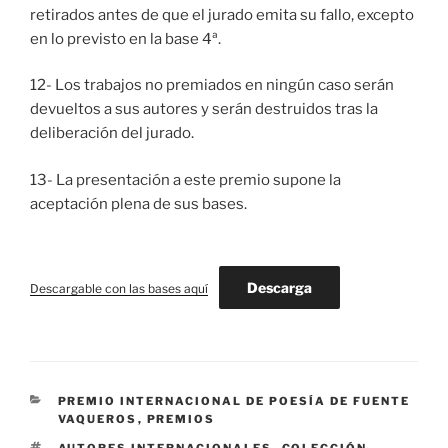
retirados antes de que el jurado emita su fallo, excepto
en lo previsto en la base 4ª.
12- Los trabajos no premiados en ningún caso serán
devueltos a sus autores y serán destruidos tras la
deliberación del jurado.
13- La presentación a este premio supone la
aceptación plena de sus bases.
Descarga
Descargable con las bases aquí
CATEGORÍAS
PREMIO INTERNACIONAL DE POESÍA DE FUENTE
VAQUEROS
,
PREMIOS
ETIQUETAS