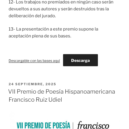
12- Los trabajos no premiados en ningún caso serán
devueltos a sus autores y serán destruidos tras la
deliberación del jurado.
13- La presentación a este premio supone la
aceptación plena de sus bases.
Descarga
Descargable con las bases aquí
PUBLICADO
24 SEPTIEMBRE, 2025
EL
VII Premio de Poesía Hispanoamericana
Francisco Ruiz Udiel