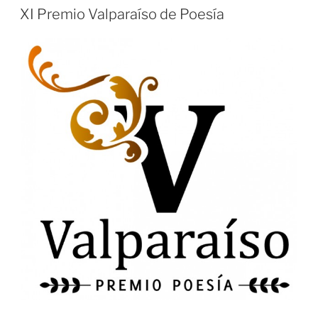
EL
XI Premio Valparaíso de Poesía