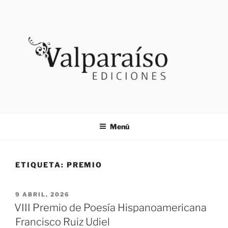
Saltar
al
contenido
VALPARAISO EDICIONES
Noticias
Menú
ETIQUETA:
PREMIO
PUBLICADO
9 ABRIL, 2026
EL
VIII Premio de Poesía Hispanoamericana
Francisco Ruiz Udiel