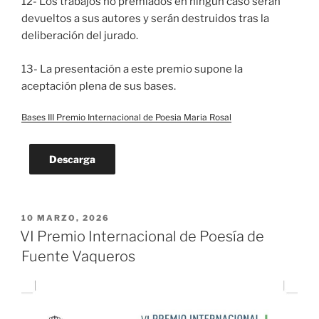
12- Los trabajos no premiados en ningún caso serán
devueltos a sus autores y serán destruidos tras la
deliberación del jurado.
13- La presentación a este premio supone la
aceptación plena de sus bases.
Bases III Premio Internacional de Poesia Maria Rosal
Descarga
PUBLICADO
10 MARZO, 2026
EL
VI Premio Internacional de Poesía de
Fuente Vaqueros