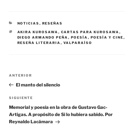
CATEGORÍAS
NOTICIAS
,
RESEÑAS
ETIQUETAS
AKIRA KUROSAWA
,
CARTAS PARA KUROSAWA
,
DIEGO ARMANDO PEÑA
,
POESÍA
,
POESÍA Y CINE
,
RESEÑA LITERARIA
,
VALPARAÍSO
Navegación
Entrada
ANTERIOR
de
anterior:
El manto del silencio
entradas
Siguiente
SIGUIENTE
entrada
Memorial y poesía en la obra de Gustavo Gac-
Artigas. A propósito de Si lo hubiera sabido. Por
Reynaldo Lacámara