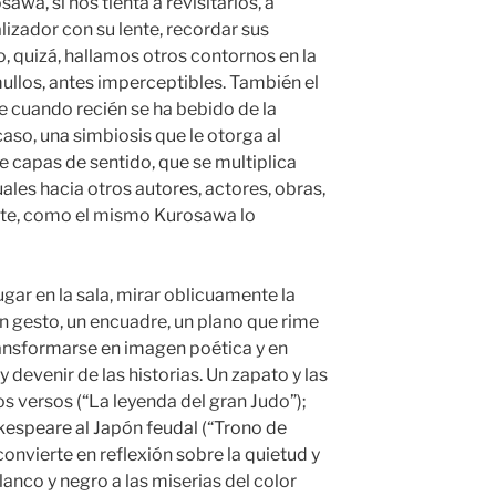
awa, sí nos tienta a revisitarlos, a
alizador con su lente, recordar sus
o, quizá, hallamos otros contornos en la
llos, antes imperceptibles. También el
 cuando recién se ha bebido de la
caso, una simbiosis que le otorga al
 capas de sentido, que se multiplica
les hacia otros autores, actores, obras,
arte, como el mismo Kurosawa lo
ugar en la sala, mirar oblicuamente la
 un gesto, un encuadre, un plano que rime
transformarse en imagen poética y en
 devenir de las historias. Un zapato y las
s versos (“La leyenda del gran Judo”);
espeare al Japón feudal (“Trono de
convierte en reflexión sobre la quietud y
lanco y negro a las miserias del color