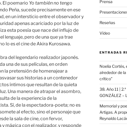
Prensa
o. El poemario
Yo también no tengo
ndo Peña, sucede precisamente en ese
Presentacione
, en un intersticio entre el observador y
Reseñas
scuridad apenas acariciado por la luz de
iza esta poesía que nace del influjo de
Vídeo
 el lenguaje, pero de una que ya trae
o lo es el cine de Akira Kurosawa.
ENTRADAS R
bra del legendario realizador japonés.
 una de sus películas, en orden
Noelia Cortés, 
on la pretensión de homenajear a
alrededor de l
svasar sus historias a un contenedor
crítico”
ectos íntimos que resultan de la quieta
38. Año 11 | 2.
u luz. Una manera de atrapar el asombro,
GONZÁLEZ – L
ulta de la experiencia de la
ista. Sí, de la espectadora-poeta; no es
Memorial y poe
omete al efecto, sino el personaje que
Artigas. A propó
Reynaldo Lac
sde la sala de cine, con fervor,
a y mágica con el realizador, y responde