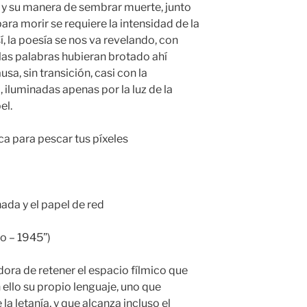
 y su manera de sembrar muerte, junto
ra morir se requiere la intensidad de la
í, la poesía se nos va revelando, con
las palabras hubieran brotado ahí
usa, sin transición, casi con la
 iluminadas apenas por la luz de la
el.
aca para pescar tus píxeles
a y el papel de red
do – 1945”)
dora de retener el espacio fílmico que
 ello su propio lenguaje, uno que
 la letanía, y que alcanza incluso el