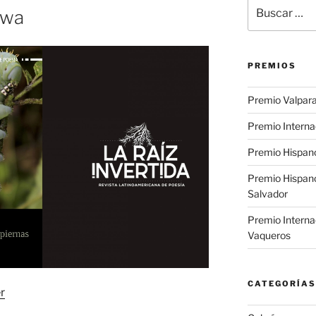
Buscar
awa
por:
PREMIOS
Premio Valpara
Premio Interna
Premio Hispano
Premio Hispan
Salvador
Premio Interna
Vaqueros
CATEGORÍAS
r