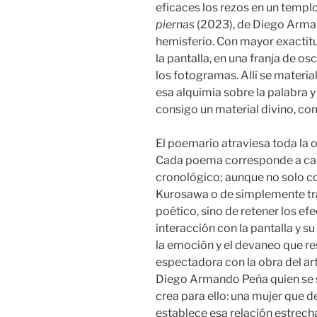
eficaces los rezos en un templ
piernas
(2023), de Diego Arma
hemisferio. Con mayor exactitud
la pantalla, en una franja de o
los fotogramas. Allí se material
esa alquimia sobre la palabra y
consigo un material divino, com
El poemario atraviesa toda la o
Cada poema corresponde a cada
cronológico; aunque no solo c
Kurosawa o de simplemente tra
poético, sino de retener los ef
interacción con la pantalla y s
la emoción y el devaneo que res
espectadora con la obra del art
Diego Armando Peña quien se s
crea para ello: una mujer que de
establece esa relación estrech