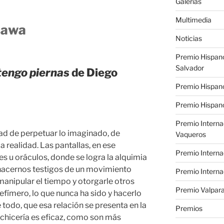
Galerías
Multimedia
sawa
Noticias
Premio Hispan
Salvador
tengo piernas
de Diego
Premio Hispan
Premio Hispano
Premio Interna
tad de perpetuar lo imaginado, de
Vaqueros
a realidad. Las pantallas, en ese
Premio Interna
s u oráculos, donde se logra la alquimia
e hacernos testigos de un movimiento
Premio Interna
anipular el tiempo y otorgarle otros
Premio Valpara
 efímero, lo que nunca ha sido y hacerlo
 todo, que esa relación se presenta en la
Premios
echicería es eficaz, como son más