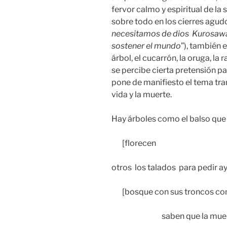
fervor calmo y espiritual de la 
sobre todo en los cierres agud
necesitamos de dios Kurosawa 
sostener el mundo
”), también e
árbol, el cucarrón, la oruga, la 
se percibe cierta pretensión pa
pone de manifiesto el tema trans
vida y la muerte.
Hay árboles como el balso que
[florecen
otros los talados para pedir ay
[bosque con sus troncos co
saben que la muerte es