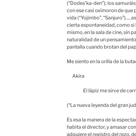
(“Dodes’ka-den”); los samuráis
con ese casi oxímoron de que pa
vida (“Yojimbo”, “Sanjuro”)…, as
cierta espontaneidad, como si 
mismo, en la sala de cine, sin pa
naturalidad de un pensamiento,
pantalla cuando brotan del pap
Me siento en la orilla de la but
Akira
El lápiz me sirve de carnad
(“La nueva leyenda del gran ju
Es esa la manera de la especta
habita el director, y amasar con
adquiere el registro del rezo, de