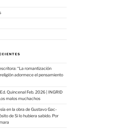
s
ECIENTES
escritora: “La romantización
a religión adormece el pensamiento
ª Ed. Quincenal Feb. 2026 | INGRID
os malos muchachos
sía en la obra de Gustavo Gac-
sito de Si lo hubiera sabido. Por
ámara