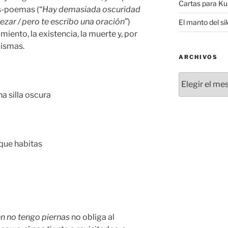
Cartas para K
as-poemas (“
Hay demasiada oscuridad
rezar / pero te escribo una oración
”)
El manto del si
cimiento, la existencia, la muerte y, por
mismas.
ARCHIVOS
Archivos
a silla oscura
 que habitas
n no tengo piernas
no obliga al