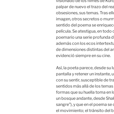
visionado de los filmes de Kuros
palpar de nuevo el trazo del re
obsesiones, sus temas. Tras ell
imagen, otros secretos o murmu
sentido del poema se enriquece
película. Se atestigua, en todo 
poemario una serie profunda de
además con los ecos intertextua
de dimensiones distintas del 
evidenció siempre en su cine.
Así, la poeta parece, desde su l
pantalla y retener un instante,
con su sentir, susceptible de 
sentidos más allá de los temas y
formas que su huella toma en lo
un bosque andante, desde Shak
sangre”), y que en el poema se 
el movimiento; el tránsito del b