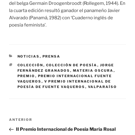
del belga Germain Droogenbroodt (Rollegem, 1944). En
la cuarta edición resultó ganador el panameño Javier
Alvarado (Panamá, 1982) con ‘Cuaderno inglés de
poesía feminista’.
CATEGORÍAS
NOTICIAS
,
PRENSA
ETIQUETAS
COLECCIÓN
,
COLECCIÓN DE POESÍA
,
JORGE
FERNÁNDEZ GRANADOS
,
MATERIA OSCURA
,
PREMIO
,
PREMIO INTERNACIONAL FUENTE
VAQUEROS
,
V PREMIO INTERNACIONAL DE
POESÍA DE FUENTE VAQUEROS
,
VALPARAÍSO
Navegación
Entrada
ANTERIOR
de
anterior:
II Premio Internacional de Poesía María Rosal
entradas