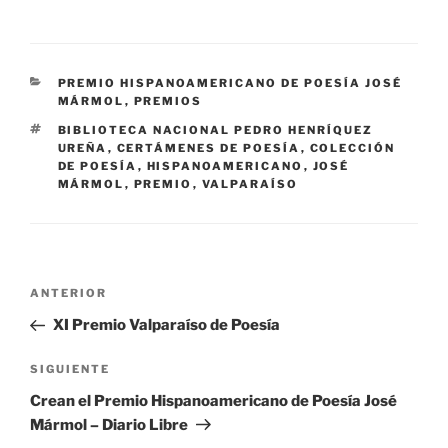
CATEGORÍAS
PREMIO HISPANOAMERICANO DE POESÍA JOSÉ
MÁRMOL
,
PREMIOS
ETIQUETAS
BIBLIOTECA NACIONAL PEDRO HENRÍQUEZ
UREÑA
,
CERTÁMENES DE POESÍA
,
COLECCIÓN
DE POESÍA
,
HISPANOAMERICANO
,
JOSÉ
MÁRMOL
,
PREMIO
,
VALPARAÍSO
Navegación
Entrada
ANTERIOR
de
anterior:
XI Premio Valparaíso de Poesía
entradas
Siguiente
SIGUIENTE
entrada
Crean el Premio Hispanoamericano de Poesía José
Mármol – Diario Libre