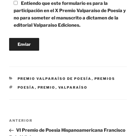
Entiendo que este formulario es para la
participación en el X Premio Valparaíso de Poesía y
no para someter el manuscrito a dictamen de la
editorial Valparaiso Ediciones.
CATEGORÍAS
PREMIO VALPARAÍSO DE POESÍA
,
PREMIOS
ETIQUETAS
POESÍA
,
PREMIO
,
VALPARAÍSO
Navegación
Entrada
ANTERIOR
de
anterior:
VI Premio de Poesía Hispanoamericana Francisco
entradas