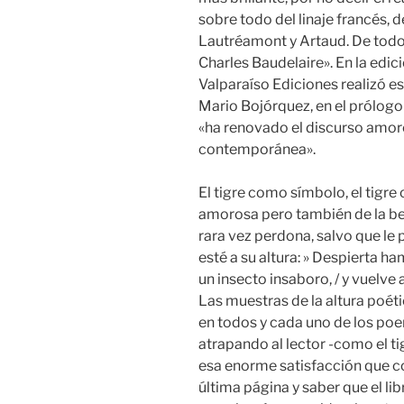
sobre todo del linaje francés, 
Lautréamont y Artaud. De todos
Charles Baudelaire». En la edi
Valparaíso Ediciones realizó 
Mario Bojórquez, en el prólogo 
«ha renovado el discurso amor
contemporánea».
El tigre como símbolo, el tigr
amorosa pero también de la bell
rara vez perdona, salvo que le 
esté a su altura: » Despierta h
un insecto insaboro, / y vuelve 
Las muestras de la altura poéti
en todos y cada uno de los po
atrapando al lector -como el ti
esa enorme satisfacción que co
última página y saber que el l