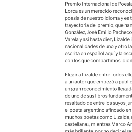
Premio Internacional de Poesí
Lorca es un merecido reconoci
poesía de nuestro idioma y es 
trayectoria del premio, que han
González, José Emilio Pacheco
Varela y así hasta diez, Lizalde i
nacionalidades de uno y otro la
escrita en español aquí y la es
con los que compartimos idio
Elegir a Lizalde entre todos ell
a un autor que empezó a publ
un gran reconocimiento llegado
de uno de sus libros fundament
resaltado de entre los suyos ju
el poeta argentino afincado e
muchos poetas como Lizalde, no
castellana», mientras Marco An
más brillante, por no decir el r