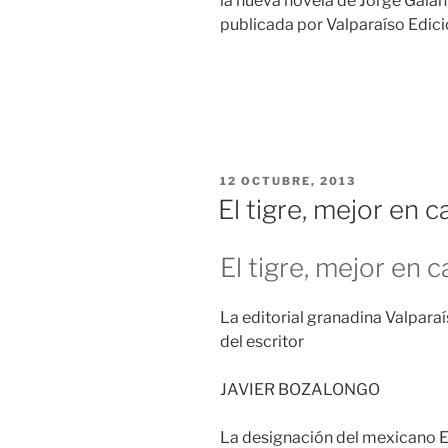
la nueva novela de Jorge Galán
publicada por Valparaíso Edici
PUBLICADO
12 OCTUBRE, 2013
EL
El tigre, mejor en c
El tigre, mejor en c
La editorial granadina Valparaí
del escritor
JAVIER BOZALONGO
La designación del mexicano 