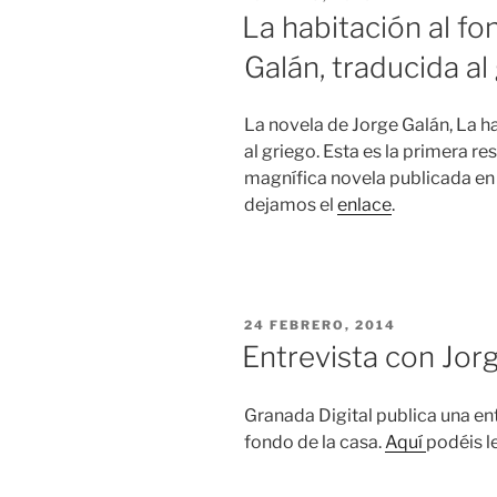
EL
La habitación al fo
Galán, traducida al
La novela de Jorge Galán, La ha
al griego. Esta es la primera r
magnífica novela publicada en 
dejamos el
enlace
.
PUBLICADO
24 FEBRERO, 2014
EL
Entrevista con Jor
Granada Digital publica una ent
fondo de la casa.
Aquí
podéis le