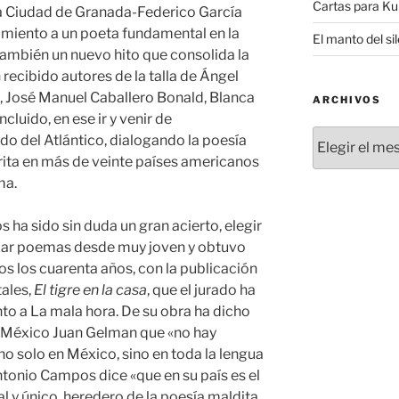
Cartas para K
a Ciudad de Granada-Federico García
miento a un poeta fundamental en la
El manto del si
también un nuevo hito que consolida la
 recibido autores de la talla de Ángel
, José Manuel Caballero Bonald, Blanca
ARCHIVOS
ncluido, en ese ir y venir de
Archivos
do del Atlántico, dialogando la poesía
crita en más de veinte países americanos
ma.
os ha sido sin duda un gran acierto, elegir
icar poemas desde muy joven y obtuvo
s los cuarenta años, con la publicación
ales,
El tigre en la casa
, que el jurado ha
nto a La mala hora. De su obra ha dicho
n México Juan Gelman que «no hay
 solo en México, sino en toda la lengua
tonio Campos dice «que en su país es el
eal y único, heredero de la poesía maldita,