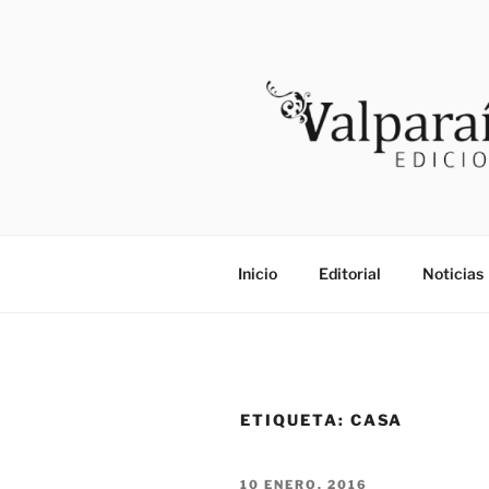
Saltar
al
contenido
VALPARAI
Noticias
Inicio
Editorial
Noticias
ETIQUETA:
CASA
PUBLICADO
10 ENERO, 2016