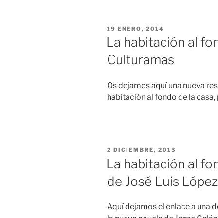
PUBLICADO
19 ENERO, 2014
EL
La habitación al fo
Culturamas
Os dejamos
aquí
una nueva res
habitación al fondo de la casa
PUBLICADO
2 DICIEMBRE, 2013
EL
La habitación al fo
de José Luis López
Aquí dejamos el enlace a una d