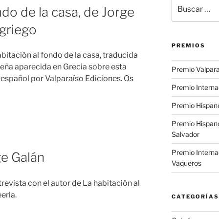
Buscar
ndo de la casa, de Jorge
por:
 griego
PREMIOS
bitación al fondo de la casa, traducida
eseña aparecida en Grecia sobre esta
Premio Valpara
español por Valparaíso Ediciones. Os
Premio Interna
Premio Hispano
Premio Hispan
Salvador
Premio Interna
ge Galán
Vaqueros
revista con el autor de La habitación al
erla.
CATEGORÍAS