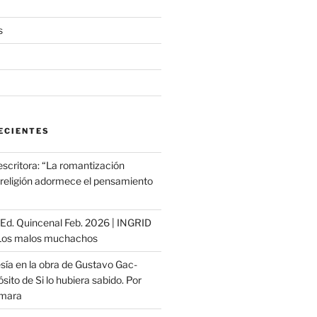
s
ECIENTES
escritora: “La romantización
a religión adormece el pensamiento
ª Ed. Quincenal Feb. 2026 | INGRID
os malos muchachos
sía en la obra de Gustavo Gac-
sito de Si lo hubiera sabido. Por
ámara