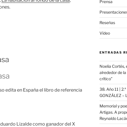
,
La habitación al fondo de la casa
,
Prensa
ones.
Presentacione
Reseñas
Vídeo
ENTRADAS R
asa
Noelia Cortés, 
alrededor de l
asa
crítico”
38. Año 11 | 2.
so edita en España el libro de referencia
GONZÁLEZ – L
Memorial y poe
Artigas. A propó
Reynaldo Lac
Eduardo Lizalde como ganador del X