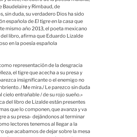
de Baudelaire y Rimbaud, de
, sin duda, su verdadero Dios ha sido
ción española de
El tigre en la casa
que
este mismo año 2013, el poeta mexicano
del libro, afirma que Eduardo Lizalde
oso en la poesía española
e como representación de la desgracia
eza, el tigre que acecha a su presa y
parezca insignificante o el enemigo no
ambriento. / Me mira./ Le parezco sin duda
al cielo entrañable / de su rojo sueño.»
ca del libro de Lizalde están presentes
emas que lo componen, que avanza y va
gre a su presa- dejándonos al terminar
mo lectores tenemos al llegar a la
ibro que acabamos de dejar sobre la mesa