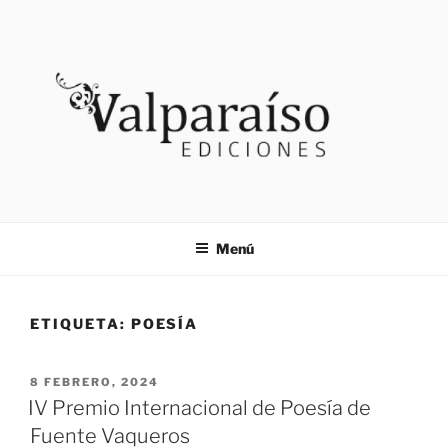
Saltar
al
contenido
VALPARAISO EDICIONES
Noticias
Menú
ETIQUETA:
POESÍA
PUBLICADO
8 FEBRERO, 2024
EL
IV Premio Internacional de Poesía de
Fuente Vaqueros