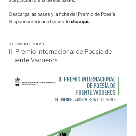
aceptación plena de sus bases.
Descarga las bases y la ficha del Premio de Poesía
Hispanoamericana haciendo
clic aquí
.
PUBLICADO
31 ENERO, 2023
EL
III Premio Internacional de Poesía de
Fuente Vaqueros