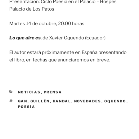
Presentación: Ciclo Poesía en el Palacio – Hospes
Palacio de Los Patos
Martes 14 de octubre, 20.00 horas
Lo que aire es
, de Xavier Oquendo (Ecuador)
El autor estará próximamente en España presentando
el libro, en fechas que anunciaremos en breve.
CATEGORÍAS
NOTICIAS
,
PRENSA
ETIQUETAS
GAN
,
GUILLÉN
,
HANDAL
,
NOVEDADES
,
OQUENDO
,
POESÍA
Navegación