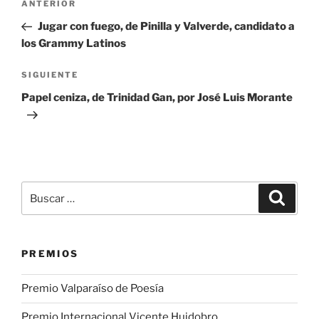
Entrada
ANTERIOR
de
anterior:
Jugar con fuego, de Pinilla y Valverde, candidato a
entradas
los Grammy Latinos
Siguiente
SIGUIENTE
entrada
Papel ceniza, de Trinidad Gan, por José Luis Morante
Buscar
Buscar
por:
PREMIOS
Premio Valparaíso de Poesía
Premio Internacional Vicente Huidobro