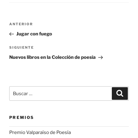
Navegación
Entrada
ANTERIOR
de
anterior:
Jugar con fuego
entradas
Siguiente
SIGUIENTE
entrada
Nuevos libros en la Colección de poesía
Buscar
Buscar
por:
PREMIOS
Premio Valparaíso de Poesía