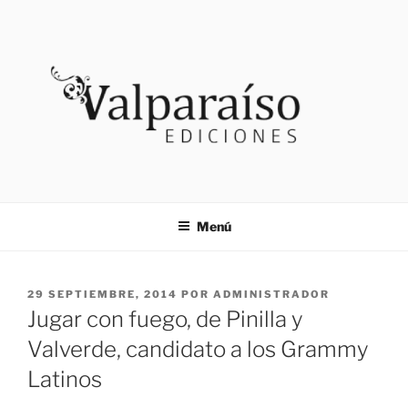
Saltar
al
contenido
VALPARAISO EDICIONES
Noticias
Menú
PUBLICADO
29 SEPTIEMBRE, 2014
POR
ADMINISTRADOR
EL
Jugar con fuego, de Pinilla y
Valverde, candidato a los Grammy
Latinos