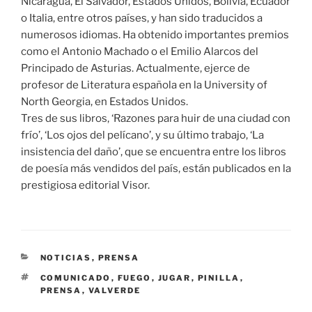
Nicaragua, El Salvador, Estados Unidos, Bolivia, Ecuador
o Italia, entre otros países, y han sido traducidos a
numerosos idiomas. Ha obtenido importantes premios
como el Antonio Machado o el Emilio Alarcos del
Principado de Asturias. Actualmente, ejerce de
profesor de Literatura española en la University of
North Georgia, en Estados Unidos.
Tres de sus libros, ‘Razones para huir de una ciudad con
frío’, ‘Los ojos del pelícano’, y su último trabajo, ‘La
insistencia del daño’, que se encuentra entre los libros
de poesía más vendidos del país, están publicados en la
prestigiosa editorial Visor.
CATEGORÍAS
NOTICIAS
,
PRENSA
ETIQUETAS
COMUNICADO
,
FUEGO
,
JUGAR
,
PINILLA
,
PRENSA
,
VALVERDE