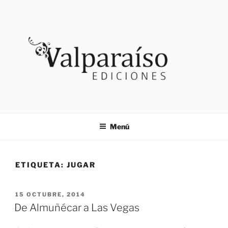
Saltar
al
contenido
VALPARAISO EDICIONES
Noticias
Menú
ETIQUETA:
JUGAR
PUBLICADO
15 OCTUBRE, 2014
EL
De Almuñécar a Las Vegas