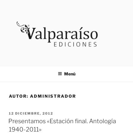
Saltar
al
contenido
VALPARAISO EDICIONES
Noticias
Menú
AUTOR:
ADMINISTRADOR
PUBLICADO
12 DICIEMBRE, 2012
EL
Presentamos «Estación final. Antología
1940-2011»