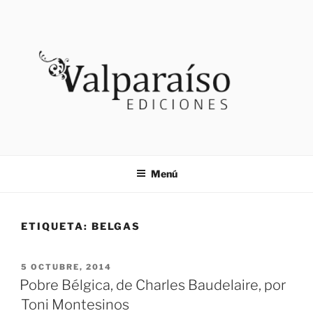
Saltar
al
contenido
VALPARAISO EDICIONES
Noticias
Menú
ETIQUETA:
BELGAS
PUBLICADO
5 OCTUBRE, 2014
EL
Pobre Bélgica, de Charles Baudelaire, por
Toni Montesinos