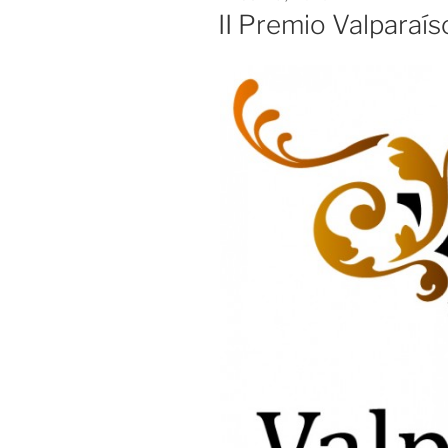
EL
II Premio Valparaís