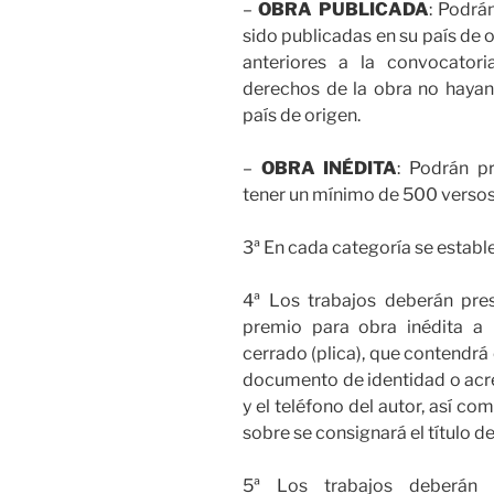
–
OBRA PUBLICADA
: Podrá
sido publicadas en su país de 
anteriores a la convocator
derechos de la obra no hayan 
país de origen.
–
OBRA INÉDITA
: Podrán p
tener un mínimo de 500 versos 
3ª En cada categoría se establ
4ª Los trabajos deberán pres
premio para obra inédita a 
cerrado (plica), que contendrá 
documento de identidad o acred
y el teléfono del autor, así co
sobre se consignará el título de
5ª Los trabajos deberán re