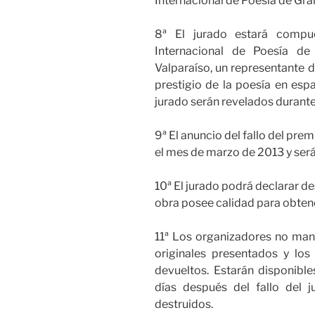
Internacional de Poesía de Gr
8ª El jurado estará compue
Internacional de Poesía de 
Valparaíso, un representante 
prestigio de la poesía en es
jurado serán revelados durante 
9ª El anuncio del fallo del pre
el mes de marzo de 2013 y será
10ª El jurado podrá declarar des
obra posee calidad para obtene
11ª Los organizadores no man
originales presentados y lo
devueltos. Estarán disponible
días después del fallo del j
destruidos.