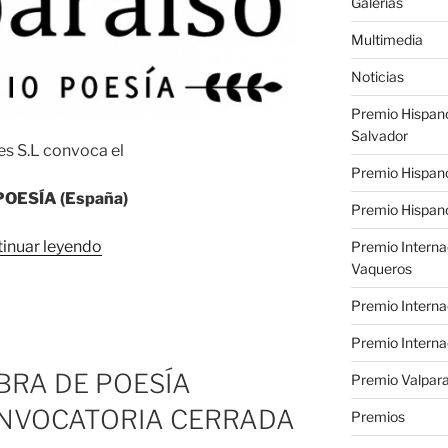
Galerías
Multimedia
Noticias
Premio Hispan
Salvador
es S.L convoca el
Premio Hispan
POES
Í
A (Espa
ñ
a)
Premio Hispano
«II
inuar leyendo
Premio Interna
Vaqueros
Premio
Valparaíso
Premio Interna
de
Poesía»
Premio Interna
BRA DE POESÍA
Premio Valpara
ONVOCATORIA CERRADA
Premios