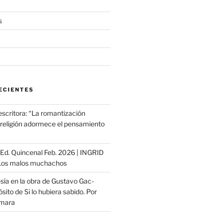
s
ECIENTES
escritora: “La romantización
a religión adormece el pensamiento
ª Ed. Quincenal Feb. 2026 | INGRID
os malos muchachos
sía en la obra de Gustavo Gac-
sito de Si lo hubiera sabido. Por
ámara