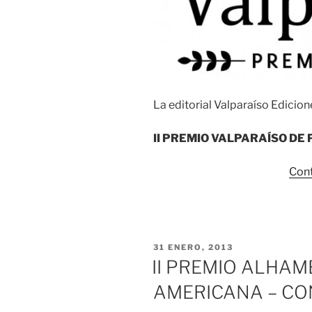
La editorial Valparaíso Edicion
II PREMIO VALPARA
Í
SO DE 
Cont
PUBLICADO
31 ENERO, 2013
EL
II PREMIO ALHAM
AMERICANA – C