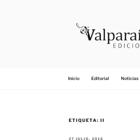
Saltar
al
contenido
VALPARAI
Noticias
Inicio
Editorial
Noticias
ETIQUETA:
II
PUBLICADO
27 JULIO, 2016