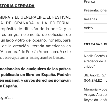
Prensa
ATORIA CERRADA
Presentacione
BRA Y EL GENERALIFE, EL FESTIVAL
Reseñas
ÍA DE GRANADA y LA EDITORIAL
Vídeo
pósito de difusión de la poesía y la
l es un gran elemento de cohesión de
un lado y otro del océano. Por ello, para
ENTRADAS R
de la creación literaria americana en
 “Alhambra” de Poesía Americana. A este
Noelia Cortés, 
ue se ajusten a las siguientes bases:
alrededor de l
crítico”
acionales de cualquiera de los países
publicado un libro en España. Podrán
38. Año 11 | 2.
 en español, y cuyos derechos no hayan
GONZÁLEZ – L
en España.
Memorial y poe
Artigas. A propó
egorías:
Reynaldo Lac