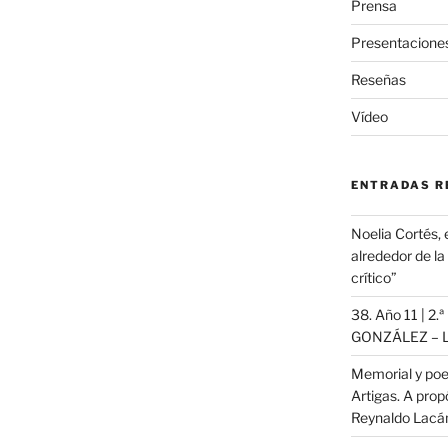
Prensa
Presentacione
Reseñas
Vídeo
ENTRADAS R
Noelia Cortés, 
alrededor de l
crítico”
38. Año 11 | 2.
GONZÁLEZ – L
Memorial y poe
Artigas. A propó
Reynaldo Lac