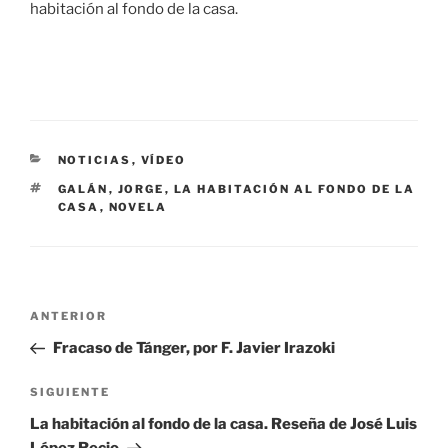
habitación al fondo de la casa.
CATEGORÍAS
NOTICIAS
,
VÍDEO
ETIQUETAS
GALÁN
,
JORGE
,
LA HABITACIÓN AL FONDO DE LA
CASA
,
NOVELA
Navegación
Entrada
ANTERIOR
de
anterior:
Fracaso de Tánger, por F. Javier Irazoki
entradas
Siguiente
SIGUIENTE
entrada
La habitación al fondo de la casa. Reseña de José Luis
López Recio