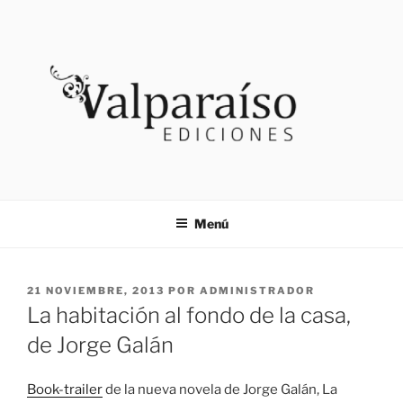
Saltar
al
contenido
VALPARAISO EDICIONES
Noticias
Menú
PUBLICADO
21 NOVIEMBRE, 2013
POR
ADMINISTRADOR
EL
La habitación al fondo de la casa,
de Jorge Galán
Book-trailer
de la nueva novela de Jorge Galán, La