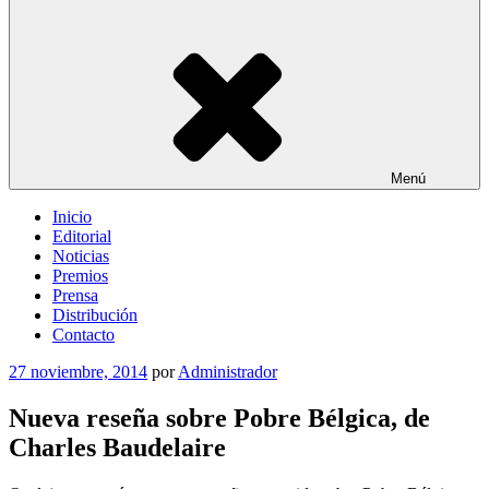
Menú
Inicio
Editorial
Noticias
Premios
Prensa
Distribución
Contacto
Publicado
27 noviembre, 2014
por
Administrador
el
Nueva reseña sobre Pobre Bélgica, de
Charles Baudelaire