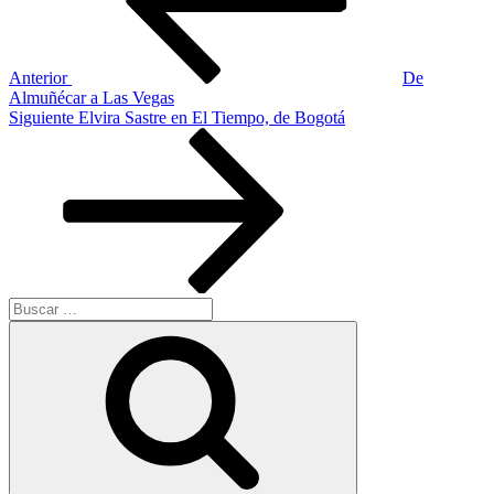
Anterior
De
Almuñécar a Las Vegas
Siguiente
Siguiente
Elvira Sastre en El Tiempo, de Bogotá
entrada
Buscar
por:
Buscar