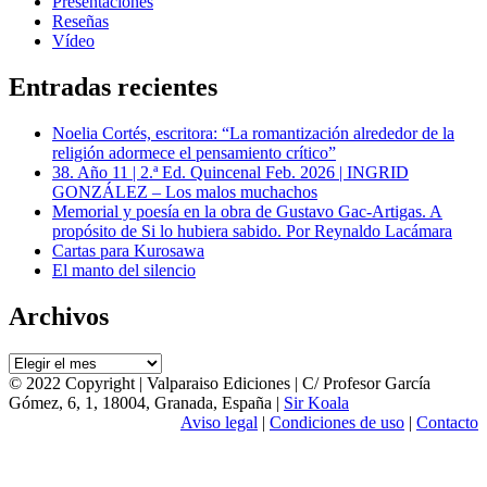
Presentaciones
Reseñas
Vídeo
Entradas recientes
Noelia Cortés, escritora: “La romantización alrededor de la
religión adormece el pensamiento crítico”
38. Año 11 | 2.ª Ed. Quincenal Feb. 2026 | INGRID
GONZÁLEZ – Los malos muchachos
Memorial y poesía en la obra de Gustavo Gac-Artigas. A
propósito de Si lo hubiera sabido. Por Reynaldo Lacámara
Cartas para Kurosawa
El manto del silencio
Archivos
Archivos
© 2022 Copyright | Valparaiso Ediciones | C/ Profesor García
Gómez, 6, 1, 18004, Granada, España |
Sir Koala
Aviso legal
|
Condiciones de uso
|
Contacto