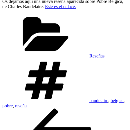
Os dejamos aquí una nueva reseña aparecida sobre Pobre Bélgica,
de Charles Baudelaire.
Este es el enlace.
Categorías
Reseñas
Etiquetas
baudelaire
,
bélgica
,
pobre
,
reseña
Navegación
Entrada
anterior:
de
entradas