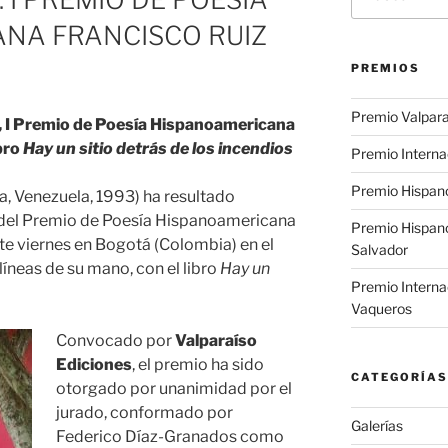
por:
NA FRANCISCO RUIZ
PREMIOS
Premio Valpara
, I Premio de Poesía Hispanoamericana
ibro
Hay un sitio detrás de los incendios
Premio Interna
Premio Hispano
, Venezuela, 1993) ha resultado
 del Premio de Poesía Hispanoamericana
Premio Hispan
ste viernes en Bogotá (Colombia) en el
Salvador
 líneas de su mano, con el libro
Hay un
Premio Interna
Vaqueros
Convocado por
Valparaíso
Ediciones
, el premio ha sido
CATEGORÍAS
otorgado por unanimidad por el
jurado, conformado por
Galerías
Federico Díaz-Granados como