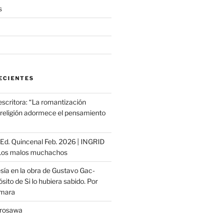
s
ECIENTES
escritora: “La romantización
a religión adormece el pensamiento
ª Ed. Quincenal Feb. 2026 | INGRID
os malos muchachos
sía en la obra de Gustavo Gac-
sito de Si lo hubiera sabido. Por
ámara
urosawa