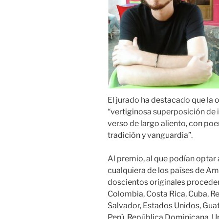
El jurado ha destacado que la 
“vertiginosa superposición de
verso de largo aliento, con p
tradición y vanguardia”.
Al premio, al que podían optar
cualquiera de los países de A
doscientos originales procedent
Colombia, Costa Rica, Cuba, R
Salvador, Estados Unidos, Gua
Perú, República Dominicana, U