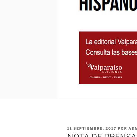
PUBLICADO
11 SEPTIEMBRE, 2017
POR
AD
EL
NOTA DE PRENSA: