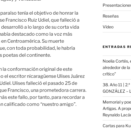
Presentacione
paraíso tenía el objetivo de honrar la
Reseñas
 Francisco Ruiz Udiel, que falleció a
 desarrolló a lo largo de su corta vida
Vídeo
lo había destacado como la voz más
 en Centroamérica. Su muerte
ENTRADAS R
ue, con toda probabilidad, le habría
s poetas del continente.
Noelia Cortés, 
alrededor de l
n la conformación original de este
crítico”
 el escritor nicaragüense Ulises Juárez
diel. Ulises falleció el pasado 25 de
38. Año 11 | 2.
 que Francisco, una prometedora carrera.
GONZÁLEZ – L
s este fallo, por tanto, para recordar a
Memorial y poe
han calificado como “nuestro amigo”.
Artigas. A propó
Reynaldo Lac
Cartas para K