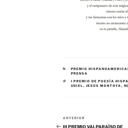
CATEGORÍAS
PREMIO HISPANOAMERICAN
PRENSA
ETIQUETAS
I PREMIO DE POESÍA HIS
UDIEL
,
JESÚS MONTOYA
,
N
Navegación
Entrada
ANTERIOR
de
anterior:
III PREMIO VALPARAÍSO DE