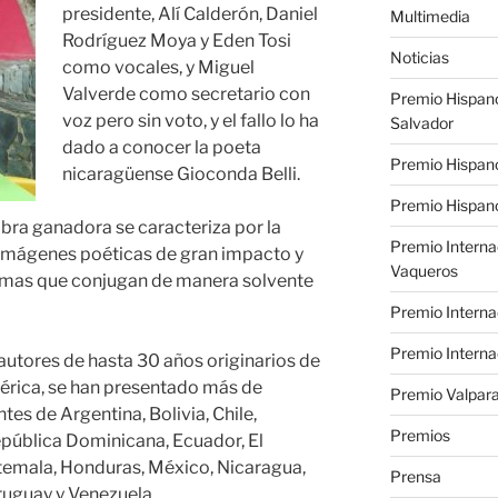
presidente, Alí Calderón, Daniel
Multimedia
Rodríguez Moya y Eden Tosi
Noticias
como vocales, y Miguel
Valverde como secretario con
Premio Hispan
voz pero sin voto, y el fallo lo ha
Salvador
dado a conocer la poeta
Premio Hispan
nicaragüense Gioconda Belli.
Premio Hispano
obra ganadora se caracteriza por la
Premio Interna
 imágenes poéticas de gran impacto y
Vaqueros
oemas que conjugan de manera solvente
Premio Interna
Premio Interna
 autores de hasta 30 años originarios de
mérica, se han presentado más de
Premio Valpara
es de Argentina, Bolivia, Chile,
Premios
epública Dominicana, Ecuador, El
temala, Honduras, México, Nicaragua,
Prensa
ruguay y Venezuela.