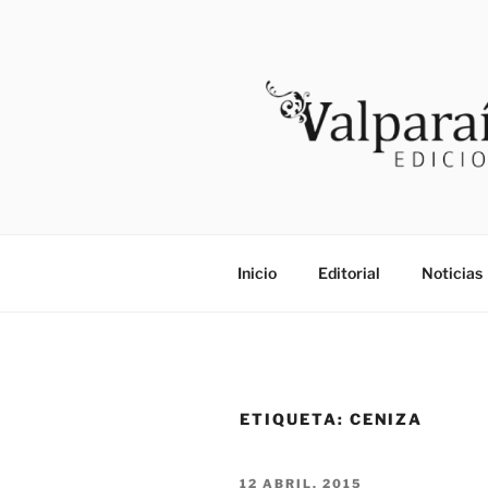
Saltar
al
contenido
VALPARAI
Noticias
Inicio
Editorial
Noticias
ETIQUETA:
CENIZA
PUBLICADO
12 ABRIL, 2015