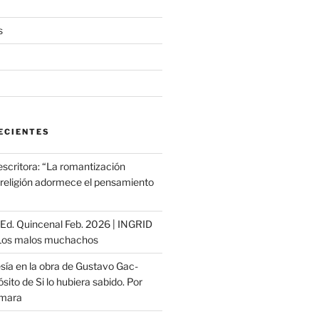
s
ECIENTES
escritora: “La romantización
a religión adormece el pensamiento
ª Ed. Quincenal Feb. 2026 | INGRID
os malos muchachos
sía en la obra de Gustavo Gac-
sito de Si lo hubiera sabido. Por
ámara