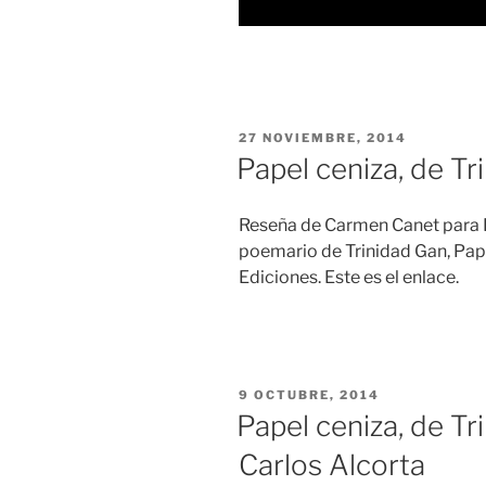
PUBLICADO
27 NOVIEMBRE, 2014
EL
Papel ceniza, de Tr
Reseña de Carmen Canet para D
poemario de Trinidad Gan, Pape
Ediciones. Este es el enlace.
PUBLICADO
9 OCTUBRE, 2014
EL
Papel ceniza, de T
Carlos Alcorta