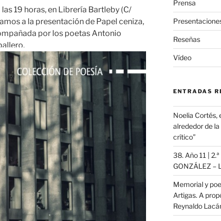
Prensa
 las 19 horas, en Librería Bartleby (C/
Presentacione
amos a la presentación de Papel ceniza,
compañada por los poetas Antonio
Reseñas
allero.
Vídeo
ENTRADAS R
Noelia Cortés, 
alrededor de l
crítico”
38. Año 11 | 2.
GONZÁLEZ – L
Memorial y poe
Artigas. A propó
Reynaldo Lac