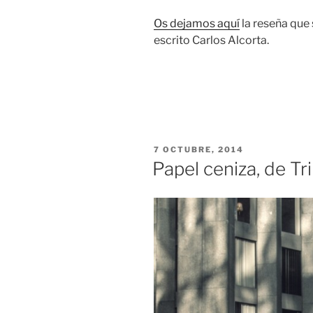
Os dejamos aquí
la reseña que 
escrito Carlos Alcorta.
PUBLICADO
7 OCTUBRE, 2014
EL
Papel ceniza, de Tr