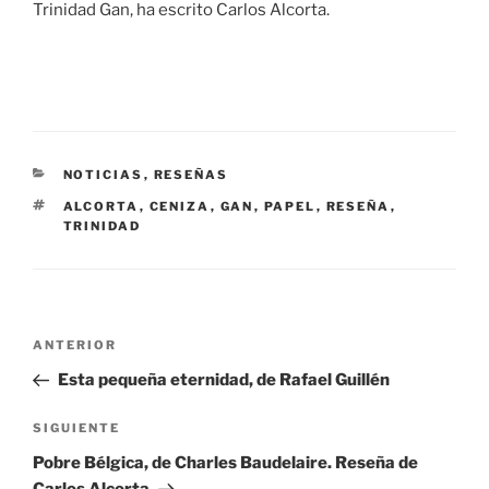
Trinidad Gan, ha escrito Carlos Alcorta.
CATEGORÍAS
NOTICIAS
,
RESEÑAS
ETIQUETAS
ALCORTA
,
CENIZA
,
GAN
,
PAPEL
,
RESEÑA
,
TRINIDAD
Navegación
Entrada
ANTERIOR
de
anterior:
Esta pequeña eternidad, de Rafael Guillén
entradas
Siguiente
SIGUIENTE
entrada
Pobre Bélgica, de Charles Baudelaire. Reseña de
Carlos Alcorta