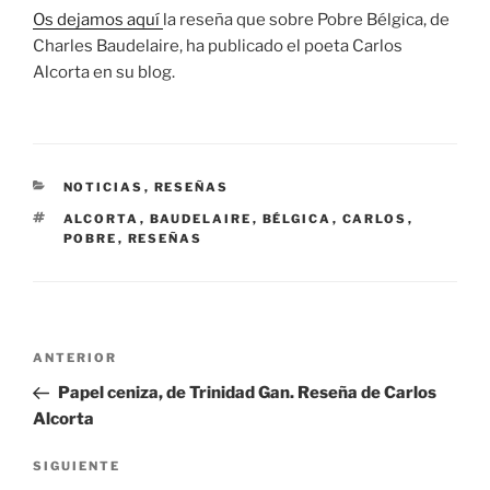
Os dejamos aquí
la reseña que sobre Pobre Bélgica, de
Charles Baudelaire, ha publicado el poeta Carlos
Alcorta en su blog.
CATEGORÍAS
NOTICIAS
,
RESEÑAS
ETIQUETAS
ALCORTA
,
BAUDELAIRE
,
BÉLGICA
,
CARLOS
,
POBRE
,
RESEÑAS
Navegación
Entrada
ANTERIOR
de
anterior:
Papel ceniza, de Trinidad Gan. Reseña de Carlos
entradas
Alcorta
Siguiente
SIGUIENTE