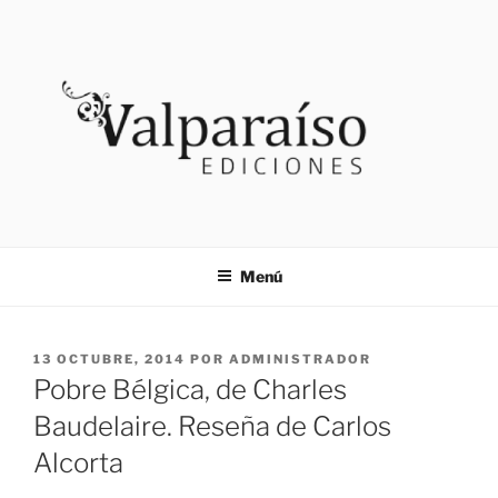
Saltar
al
contenido
VALPARAISO EDICIONES
Noticias
Menú
PUBLICADO
13 OCTUBRE, 2014
POR
ADMINISTRADOR
EL
Pobre Bélgica, de Charles
Baudelaire. Reseña de Carlos
Alcorta