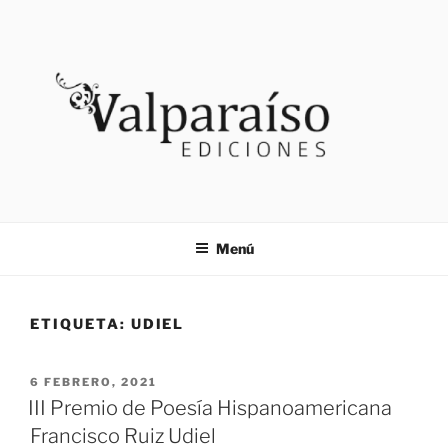
Saltar
al
contenido
VALPARAISO EDICIONES
Noticias
Menú
ETIQUETA:
UDIEL
PUBLICADO
6 FEBRERO, 2021
EL
III Premio de Poesía Hispanoamericana
Francisco Ruiz Udiel