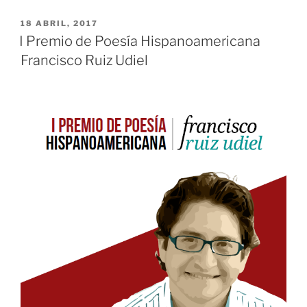
de
Poesía
PUBLICADO
18 ABRIL, 2017
EL
Hispanoamericana
I Premio de Poesía Hispanoamericana
Francisco
Francisco Ruiz Udiel
Ruiz
Udiel»