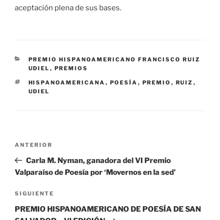
aceptación plena de sus bases.
CATEGORÍAS
PREMIO HISPANOAMERICANO FRANCISCO RUIZ
UDIEL
,
PREMIOS
ETIQUETAS
HISPANOAMERICANA
,
POESÍA
,
PREMIO
,
RUIZ
,
UDIEL
Navegación
Entrada
ANTERIOR
de
anterior:
Carla M. Nyman, ganadora del VI Premio
entradas
Valparaíso de Poesía por ‘Movernos en la sed’
Siguiente
SIGUIENTE
entrada
PREMIO HISPANOAMERICANO DE POESÍA DE SAN