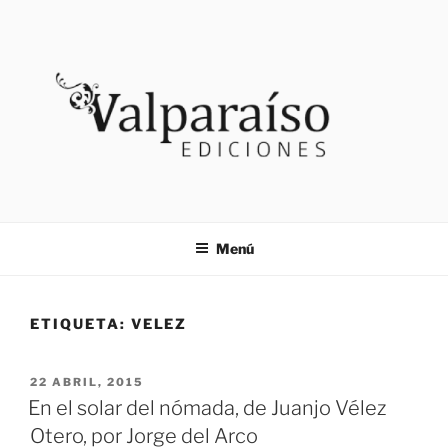
Saltar
al
contenido
VALPARAISO EDICIONES
Noticias
Menú
ETIQUETA:
VELEZ
PUBLICADO
22 ABRIL, 2015
EL
En el solar del nómada, de Juanjo Vélez
Otero, por Jorge del Arco