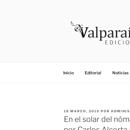
Saltar
al
contenido
VALPARAI
Noticias
Inicio
Editorial
Noticias
PUBLICADO
18 MARZO, 2015
POR
ADMINI
EL
En el solar del nóm
por Carlos Alcorta