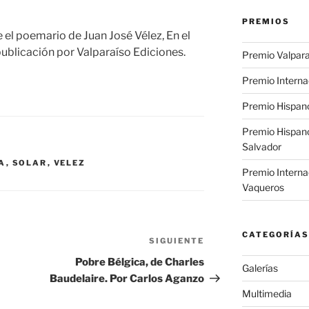
PREMIOS
 el poemario de Juan José Vélez, En el
publicación por Valparaíso Ediciones.
Premio Valpara
Premio Interna
Premio Hispano
Premio Hispan
Salvador
A
,
SOLAR
,
VELEZ
Premio Interna
Vaqueros
CATEGORÍAS
SIGUIENTE
Siguiente
entrada
Pobre Bélgica, de Charles
Galerías
Baudelaire. Por Carlos Aganzo
Multimedia