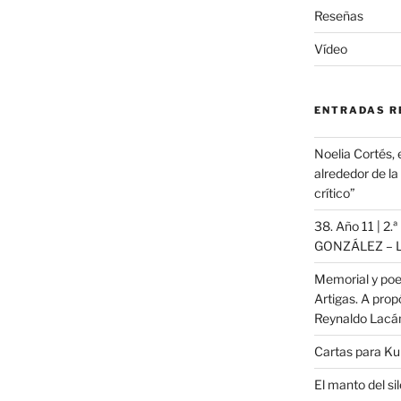
Reseñas
Vídeo
ENTRADAS R
Noelia Cortés, 
alrededor de l
crítico”
38. Año 11 | 2.
GONZÁLEZ – L
Memorial y poe
Artigas. A propó
Reynaldo Lac
Cartas para K
El manto del si