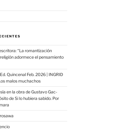
ECIENTES
escritora: “La romantización
a religión adormece el pensamiento
ª Ed. Quincenal Feb. 2026 | INGRID
os malos muchachos
sía en la obra de Gustavo Gac-
sito de Si lo hubiera sabido. Por
ámara
urosawa
lencio