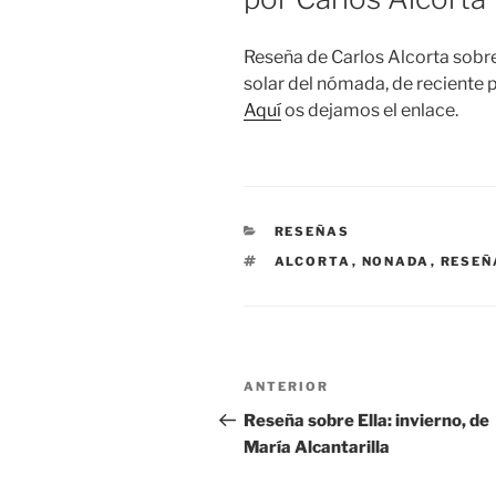
Reseña de Carlos Alcorta sobre
solar del nómada, de reciente 
Aquí
os dejamos el enlace.
CATEGORÍAS
RESEÑAS
ETIQUETAS
ALCORTA
,
NONADA
,
RESEÑ
Navegación
Entrada
ANTERIOR
de
anterior:
Reseña sobre Ella: invierno, de
María Alcantarilla
entradas