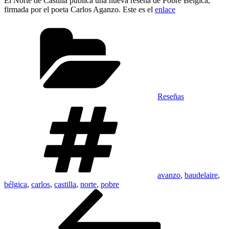
El Norte de Castilla publica una nueva reseña de Pobre Bélgica,
firmada por el poeta Carlos Aganzo. Este es el
enlace
Categorías
Reseñas
Etiquetas
avanzo
,
baudelaire
,
bélgica
,
carlos
,
castilla
,
norte
,
pobre
Navegación
Entrada
anterior:
de
entradas