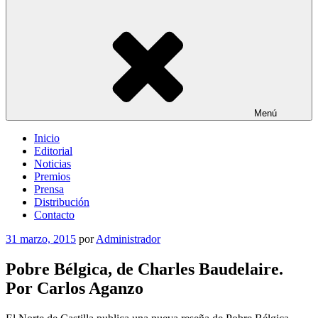
Menú
Inicio
Editorial
Noticias
Premios
Prensa
Distribución
Contacto
Publicado
31 marzo, 2015
por
Administrador
el
Pobre Bélgica, de Charles Baudelaire.
Por Carlos Aganzo