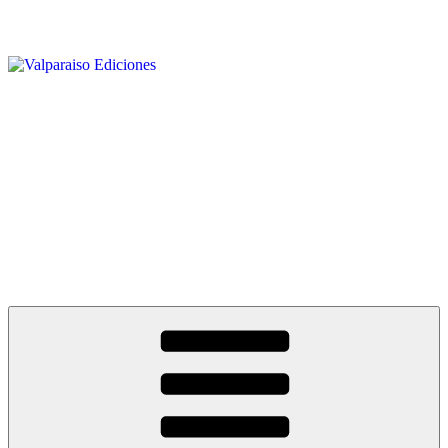
Saltar
al
contenido
Valparaiso Ediciones
Noticias