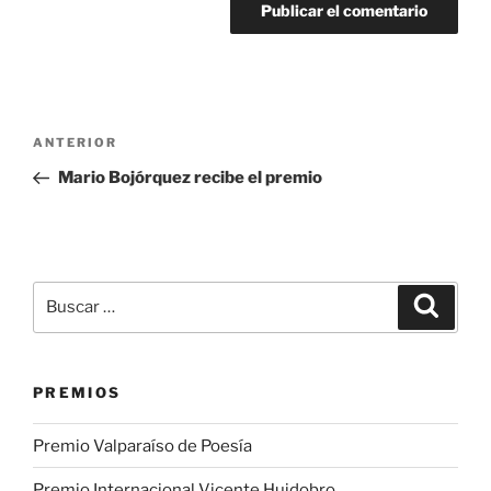
Navegación
Entrada
ANTERIOR
de
anterior:
Mario Bojórquez recibe el premio
entradas
Buscar
Buscar
por:
PREMIOS
Premio Valparaíso de Poesía
Premio Internacional Vicente Huidobro