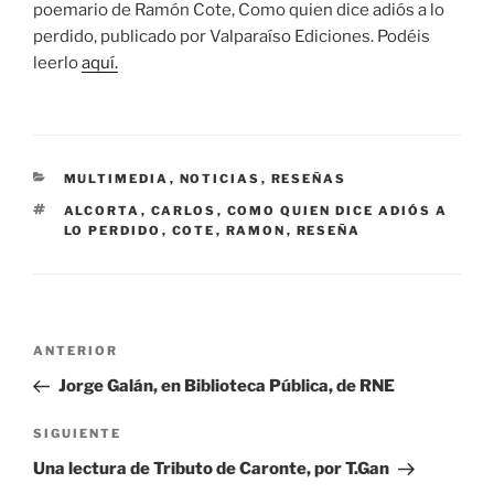
poemario de Ramón Cote, Como quien dice adiós a lo
perdido, publicado por Valparaíso Ediciones. Podéis
leerlo
aquí.
CATEGORÍAS
MULTIMEDIA
,
NOTICIAS
,
RESEÑAS
ETIQUETAS
ALCORTA
,
CARLOS
,
COMO QUIEN DICE ADIÓS A
LO PERDIDO
,
COTE
,
RAMON
,
RESEÑA
Navegación
Entrada
ANTERIOR
de
anterior:
Jorge Galán, en Biblioteca Pública, de RNE
entradas
Siguiente
SIGUIENTE
entrada
Una lectura de Tributo de Caronte, por T.Gan