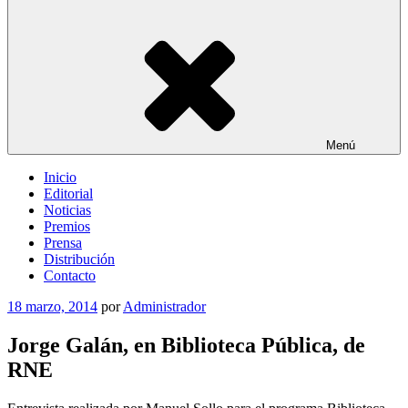
Menú
Inicio
Editorial
Noticias
Premios
Prensa
Distribución
Contacto
Publicado
18 marzo, 2014
por
Administrador
el
Jorge Galán, en Biblioteca Pública, de
RNE