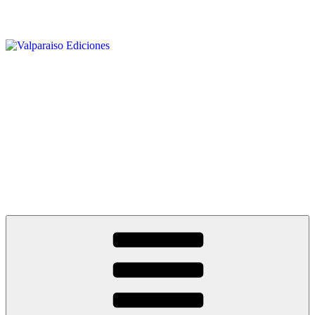
Saltar
al
contenido
Valparaiso Ediciones
Noticias