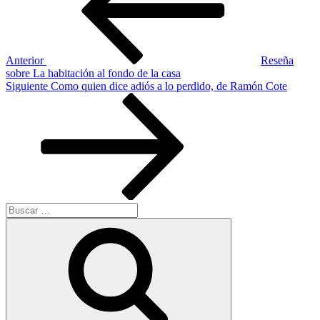
entradas
Anterior
Reseña
sobre La habitación al fondo de la casa
Siguiente
Siguiente
Como quien dice adiós a lo perdido, de Ramón Cote
entrada
Buscar
por:
Buscar