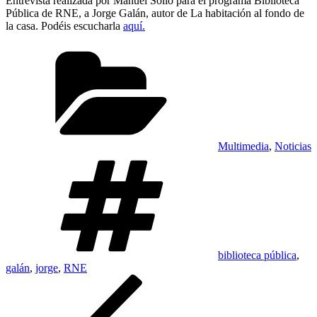
Entrevista realizada por Manuel Sollo para el programa Biblioteca
Pública de RNE, a Jorge Galán, autor de La habitación al fondo de
la casa. Podéis escucharla
aquí.
Categorías
Multimedia
,
Noticias
Etiquetas
biblioteca pública
,
galán
,
jorge
,
RNE
Navegación
Entrada
anterior:
de