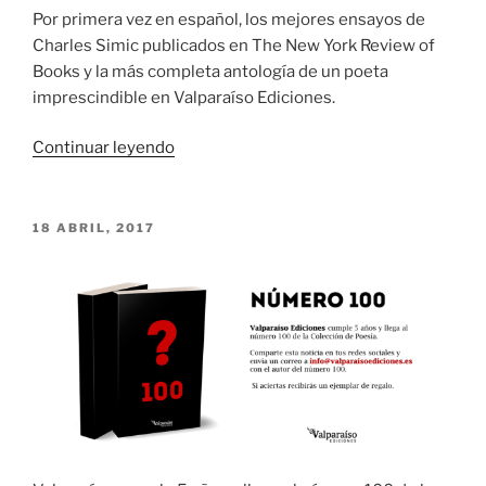
Por primera vez en español, los mejores ensayos de
Charles Simic publicados en The New York Review of
Books y la más completa antología de un poeta
imprescindible en Valparaíso Ediciones.
«Charles
Continuar leyendo
Simic,
los
mejores
PUBLICADO
18 ABRIL, 2017
EL
ensayos
y
la
más
completa
antología.»