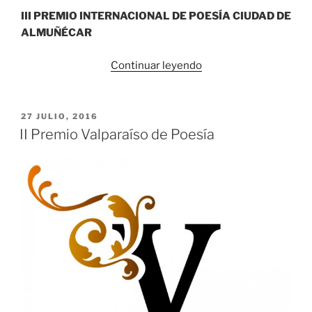
III PREMIO INTERNACIONAL DE POESÍA CIUDAD DE
ALMUÑÉCAR
«III
Continuar leyendo
Premio
Internacional
de
PUBLICADO
27 JULIO, 2016
EL
Poesía
II Premio Valparaíso de Poesía
Ciudad
de
Almuñécar»