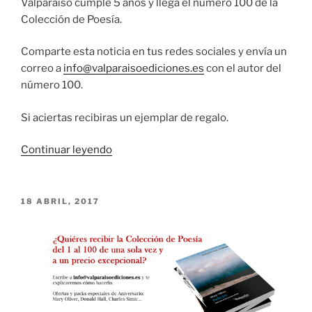
Valparaíso cumple 5 años y llega el número 100 de la
Colección de Poesía.
Comparte esta noticia en tus redes sociales y envía un
correo a
info@valparaisoediciones.es
con el autor del
número 100.
Si aciertas recibiras un ejemplar de regalo.
«Número
Continuar leyendo
100
de
Valparaíso
PUBLICADO
18 ABRIL, 2017
EL
Ediciones»