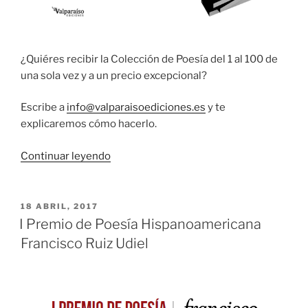
¿Quiéres recibir la Colección de Poesía del 1 al 100 de
una sola vez y a un precio excepcional?
Escribe a
info@valparaisoediciones.es
y te
explicaremos cómo hacerlo.
«La
Continuar leyendo
colección
completa
de
PUBLICADO
18 ABRIL, 2017
EL
poesía
I Premio de Poesía Hispanoamericana
de
Francisco Ruiz Udiel
Valparaíso
Ediciones»