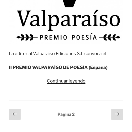
La editorial Valparaíso Ediciones S.L convoca el
II PREMIO VALPARA
Í
SO DE POES
Í
A (Espa
ñ
a)
«II
Continuar leyendo
Premio
Valparaíso
de
Poesía»
Paginación
Página
Sigu
Página
2
anterior
pági
de
entradas