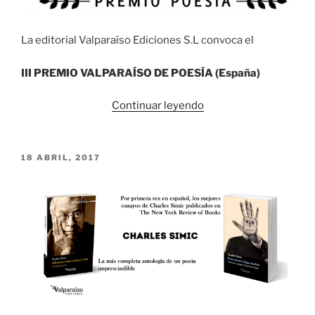
La editorial Valparaíso Ediciones S.L convoca el
III PREMIO VALPARA
Í
SO DE POES
Í
A (Espa
ñ
a)
«III
Continuar leyendo
PREMIO
VALPARAÍSO
DE
PUBLICADO
18 ABRIL, 2017
EL
POESÍA»