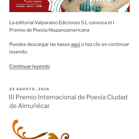
La editorial Valparaíso Ediciones S.L convoca el I
Premio de Poesía Hispanoamericana
Puedes descargar las bases
aquí
o haz clic en continuar
leyendo.
«I
Continuar leyendo
Premio
de
Poesía
PUBLICADO
23 AGOSTO, 2016
EL
Hispanoamericana
III Premio Internacional de Poesía Ciudad
Francisco
de Almuñécar
Ruiz
Udiel»