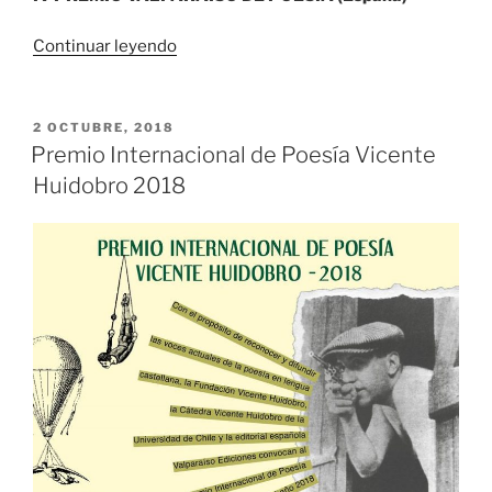
«IV
Continuar leyendo
PREMIO
VALPARAÍSO
DE
PUBLICADO
2 OCTUBRE, 2018
EL
POESÍA»
Premio Internacional de Poesía Vicente
Huidobro 2018