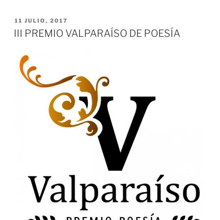
PRENSA:
I
PUBLICADO
11 JULIO, 2017
EL
PREMIO
III PREMIO VALPARAÍSO DE POESÍA
DE
POESÍA
HISPANOAMERICANA
FRANCISCO
RUIZ
UDIEL»