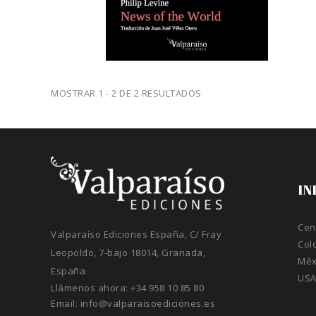
MOSTRAR 1 - 2 DE 2 RESULTADOS
IN
Cen
Valparaíso Ediciones España, C/ Fray
Col
Leopoldo, 7-bajo 18014, Granada,
Méx
España
US
Llámenos ahora:
+34 958 10 85 80
Email:
info@valparaisoediciones.es