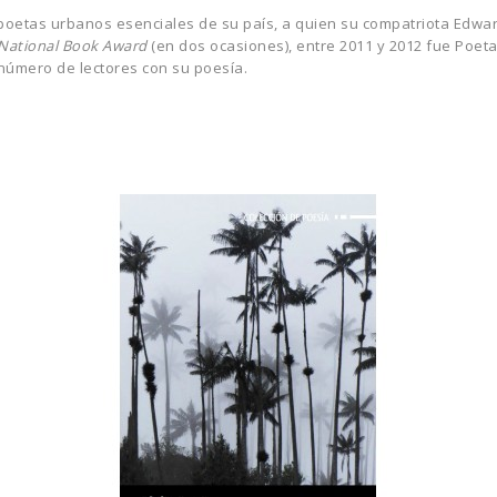
os poetas urbanos esenciales de su país, a quien su compatriota Edwa
National Book Award
(en dos ocasiones), entre 2011 y 2012 fue Poet
 número de lectores con su poesía.