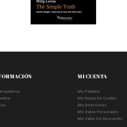
FORMACIÓN
MI CUENTA
troamérica
Mis Pedidos
ombia
Mis Notas De Credito
ico
Mis Direcciones
A
Mis Datos Personales
Mis Vales De Descuento