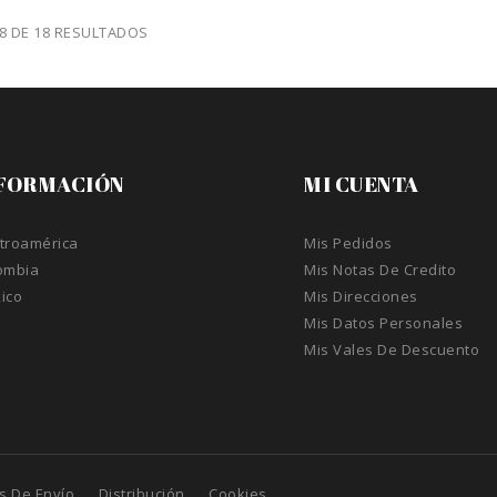
18 DE 18 RESULTADOS
FORMACIÓN
MI CUENTA
troamérica
Mis Pedidos
ombia
Mis Notas De Credito
ico
Mis Direcciones
A
Mis Datos Personales
Mis Vales De Descuento
s De Envío
Distribución
Cookies