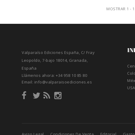
MOSTRAR 1 - 
IN
Valparaíso Ediciones España, C/ Fray
Leopoldo, 7-bajo 18014, Granada,
Cen
España
Col
Llámenos ahora:
+34 958 10 85 80
Méx
Email:
info@valparaisoediciones.es
US
Aviso Legal
Condiciones De Venta
Editorial
Gasto