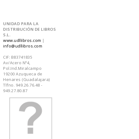
UNIDAD PARA LA
DISTRIBUCIÓN DE LIBROS
S.L.
www.udllibros.com
|
info@udllibros.com
CIF: B83741835
Av/Acero Nº4,
Pol.Ind.Miralcampo
19200 Azuqueca de
Henares (Guadalajara)
Tlfno. 949.26.76.48 -
949.27.80.87