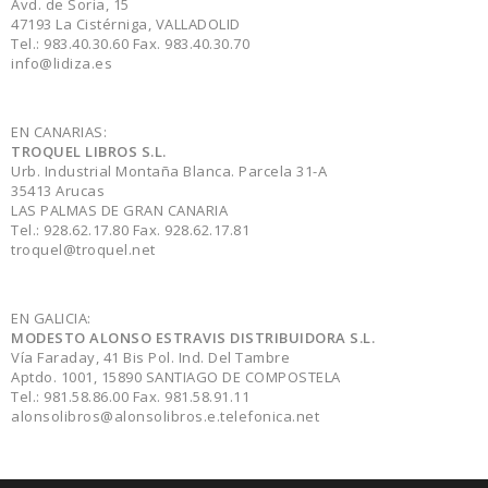
Avd. de Soria, 15
47193 La Cistérniga, VALLADOLID
Tel.: 983.40.30.60 Fax. 983.40.30.70
info@lidiza.es
EN CANARIAS:
TROQUEL LIBROS S.L.
Urb. Industrial Montaña Blanca. Parcela 31-A
35413 Arucas
LAS PALMAS DE GRAN CANARIA
Tel.: 928.62.17.80 Fax. 928.62.17.81
troquel@troquel.net
EN GALICIA:
MODESTO ALONSO ESTRAVIS DISTRIBUIDORA S.L.
Vía Faraday, 41 Bis Pol. Ind. Del Tambre
Aptdo. 1001, 15890 SANTIAGO DE COMPOSTELA
Tel.: 981.58.86.00 Fax. 981.58.91.11
alonsolibros@alonsolibros.e.telefonica.net