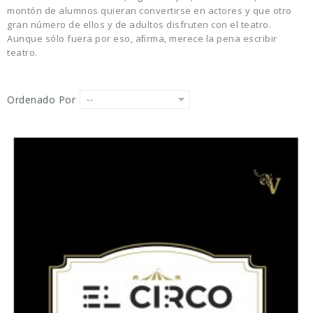
montón de alumnos quieran convertirse en actores y que otro
gran número de ellos y de adultos disfruten con el teatro.
Aunque sólo fuera por eso, aﬁrma, merece la pena escribir
teatro.
Ordenado Por
--