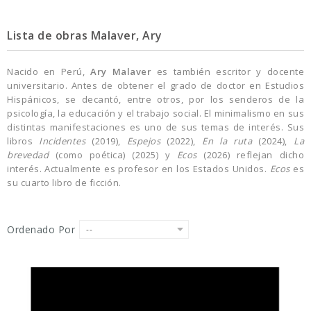
Lista de obras Malaver, Ary
Nacido en Perú,
Ary Malaver
es también escritor y docente
universitario. Antes de obtener el grado de doctor en Estudios
Hispánicos, se decantó, entre otros, por los senderos de la
psicología, la educación y el trabajo social. El minimalismo en sus
distintas manifestaciones es uno de sus temas de interés. Sus
libros
Incidentes
(2019),
Espejos
(2022),
En la ruta
(2024),
La
brevedad
(como poética) (2025) y
Ecos
(2026) reflejan dicho
interés. Actualmente es profesor en los Estados Unidos.
Ecos
es
su cuarto libro de ficción.
Ordenado Por
--