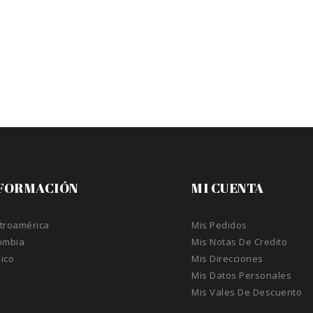
FORMACIÓN
MI CUENTA
troamérica
Mis Pedidos
ombia
Mis Notas De Credito
ico
Mis Direcciones
A
Mis Datos Personales
Mis Vales De Descuento