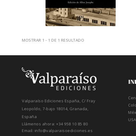
MOSTRAR 1 - 1 DE 1 RESULTADO
IN
Cen
Valparaíso Ediciones España, C/ Fray
Col
Leopoldo, 7-bajo 18014, Granada,
Méx
España
US
Llámenos ahora:
+34 958 10 85 80
Email:
info@valparaisoediciones.es