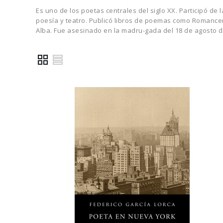
Es uno de los poetas centrales del siglo XX. Participó de 
poesía y teatro. Publicó libros de poemas como Romancer
Alba. Fue asesinado en la madru-gada del 18 de agosto d