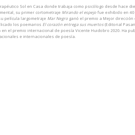
o terapéutico Sol en Casa donde trabaja como psicólogo desde hace d
umental, su primer cortometraje
Mirando el espejo
fue exhibido en 40 
 su película largometraje
Mar Negro
ganó el premio a Mejor dirección 
blicado los poemarios
El corazón entrega sus muertos
(Editorial Pasan
a en el premio internacional de poesía Vicente Huidobro 2020. Ha pu
nacionales e internacionales de poesía.