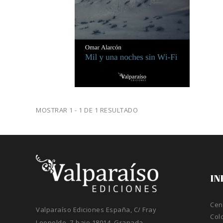
MOSTRAR 1 - 1 DE 1 RESULTADO
IN
Cen
Valparaíso Ediciones España, C/ Fray
Col
Leopoldo, 7-bajo 18014, Granada,