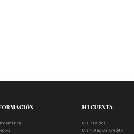
FORMACIÓN
MI CUENTA
troamérica
Mis Pedidos
ombia
Mis Notas De Credito