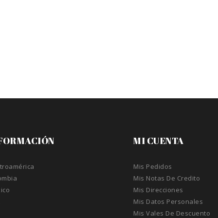
FORMACIÓN
MI CUENTA
troamérica
Mis Pedidos
ombia
Mis Notas De Credito
ico
Mis Direcciones
A
Mis Datos Personales
Mis Vales De Descuento