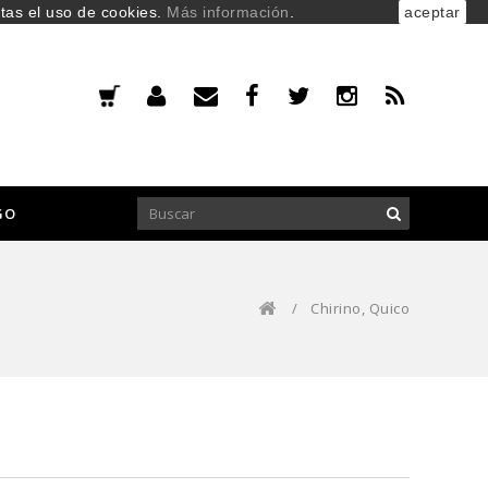
ptas el uso de cookies.
Más información
.
aceptar
GO
/
Chirino, Quico