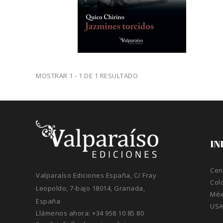
MOSTRAR 1 - 1 DE 1 RESULTADO
IN
Cen
Valparaíso Ediciones España, C/ Fray
Col
Leopoldo, 7-bajo 18014, Granada,
Méx
España
US
Llámenos ahora:
+34 958 10 85 80