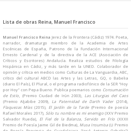
Lista de obras Reina, Manuel Francisco
Manuel Francisco Reina
Jerez de la Frontera (Cádiz) 1974. Poeta,
narrador, dramaturgo miembro de la Academia de Artes
Escénicas de España, Patrono de la Fundación Internacional
Ernesto Cardenal y de la directiva de la ACE (Asociación de
Críticos y Escritores) Andalucía. Realiza estudios de Filología
Hispánica en Cádiz, y más tarde en la UNED. Colaborador de
opinión y crítica en medios como Culturas de La Vanguardia, ABC,
crítico del cultural ABCD las Artes y las Letras, GQ, o Babelia
(diario El País), El Plural, o el programa radiofónico de la SER “Hoy
por Hoy” con Pepa Bueno. Publica poemarios como
Consumación
de Estío
, (Premio Ciudad de Irún 2003),
Las Liturgias del Caos
(Premio Aljabibe 2009),
La Paternidad de Darth Vader
(2014),
Flaquezas Mías
(2015),
El Jardín de la Tarde
(Premio de poesía
Rafael Morales 2017),
Sólo tu nombre es mi enemigo
(XXV Premio
Salvador Rueda),
El Fiel de la Balanza, Servido en Frío
(XXXII
Premio de Poesía Jaime Gil de Biedma),
Musa Insumisa
(LI Premio
de Poesía Provincia de Guadalajara “José Antonio Ochaíta”)