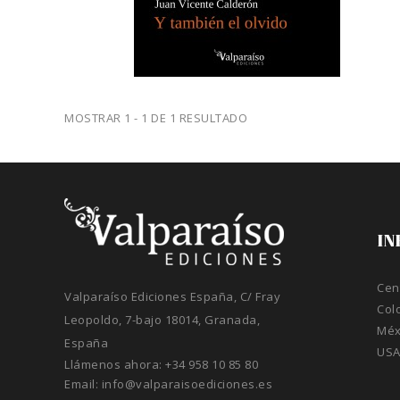
MOSTRAR 1 - 1 DE 1 RESULTADO
IN
Cen
Valparaíso Ediciones España, C/ Fray
Col
Leopoldo, 7-bajo 18014, Granada,
Méx
España
US
Llámenos ahora:
+34 958 10 85 80
Email:
info@valparaisoediciones.es