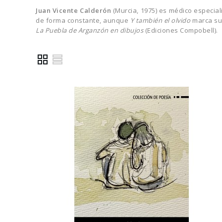
Juan Vicente Calderón
(Murcia, 1975) es médico especial
de forma constante, aunque
Y también el olvido
marca su 
La Puebla de Arganzón en dibujos
(Ediciones Compobell).