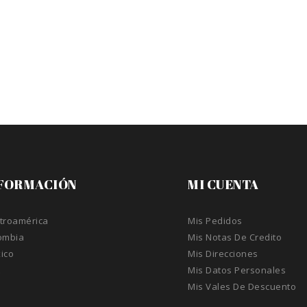
FORMACIÓN
MI CUENTA
troamérica
Mis Pedidos
ombia
Mis Notas De Credito
ico
Mis Direcciones
A
Mis Datos Personales
Mis Vales De Descuento