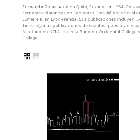
Fernando Oleas
nació en Quito, Ecuador en 1964. Obtuv
corrientes platónicas en Cervantes. Estudió en la Scuola 
Lumière II, en Lyon-Francia. Sus publicaciones incluyen, 
Tiene algunas publicaciones de cuentos, poesía y ensayo
Asociado en UCLA. Ha enseñado en Occidental College y d
College.