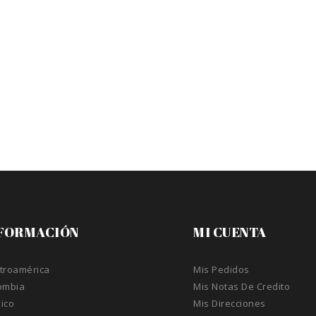
FORMACIÓN
MI CUENTA
troamérica
Mis Pedidos
ombia
Mis Notas De Credito
ico
Mis Direcciones