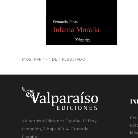
MOSTRAR 1 - 1 DE 1 RESULTADO
IN
Cen
Valparaíso Ediciones España, C/ Fray
Col
Leopoldo, 7-bajo 18014, Granada,
Méx
España