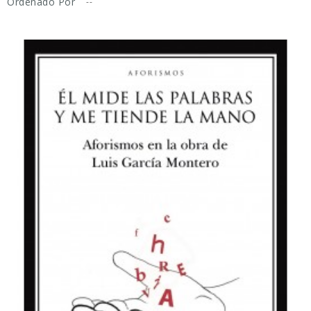
Ordenado Por
--