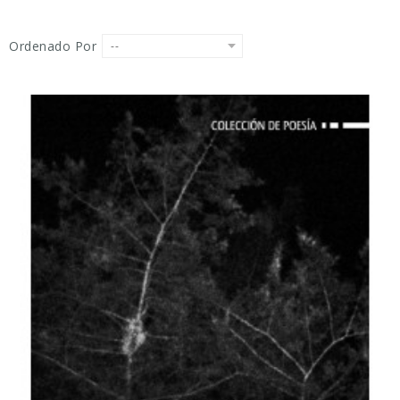
Ordenado Por
--